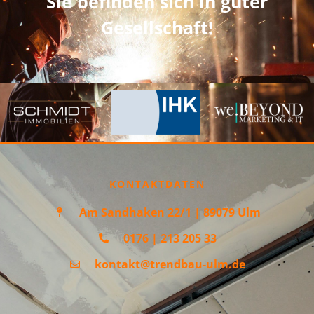
Sie befinden sich in guter
Gesellschaft!
KONTAKTDATEN
Am Sandhaken 22/1 | 89079 Ulm
0176 | 213 205 33
kontakt@trendbau-ulm.de