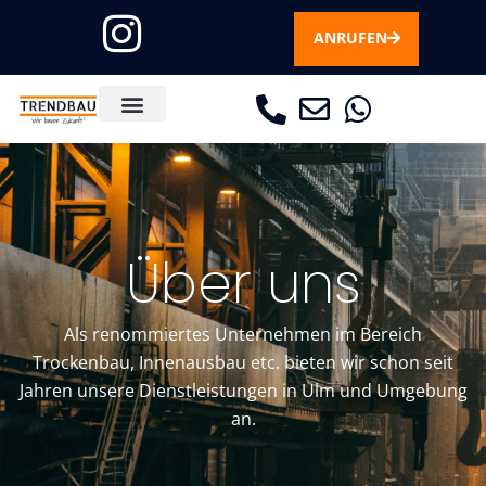
ANRUFEN
Über uns
Über uns
Als renommiertes Unternehmen im Bereich
Trockenbau, Innenausbau etc. bieten wir schon seit
Jahren unsere Dienstleistungen in Ulm und Umgebung
an.