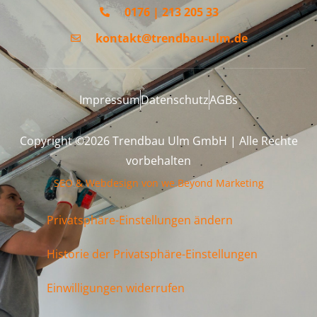
0176 | 213 205 33
kontakt@trendbau-ulm.de
Impressum
Datenschutz
AGBs
Copyright ©2026 Trendbau Ulm GmbH | Alle Rechte
vorbehalten
SEO & Webdesign von we.Beyond Marketing
Privatsphäre-Einstellungen ändern
Historie der Privatsphäre-Einstellungen
Einwilligungen widerrufen