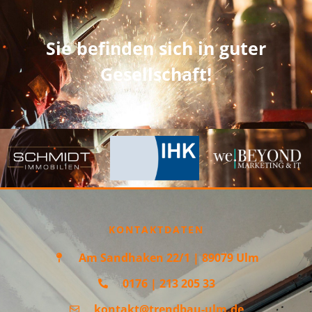
Sie befinden sich in guter
Gesellschaft!
KONTAKTDATEN
Am Sandhaken 22/1 | 89079 Ulm
0176 | 213 205 33
kontakt@trendbau-ulm.de