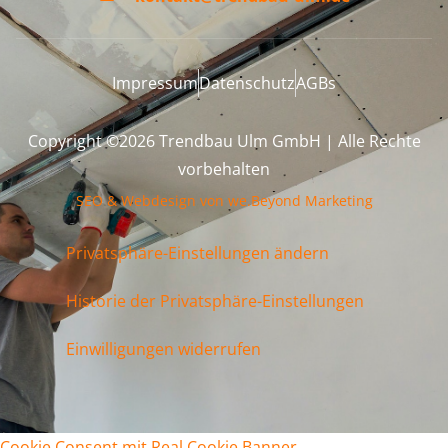
Impressum
Datenschutz
AGBs
Copyright ©2026 Trendbau Ulm GmbH | Alle Rechte
vorbehalten
SEO & Webdesign von we.Beyond Marketing
Privatsphäre-Einstellungen ändern
Historie der Privatsphäre-Einstellungen
Einwilligungen widerrufen
Cookie Consent mit Real Cookie Banner